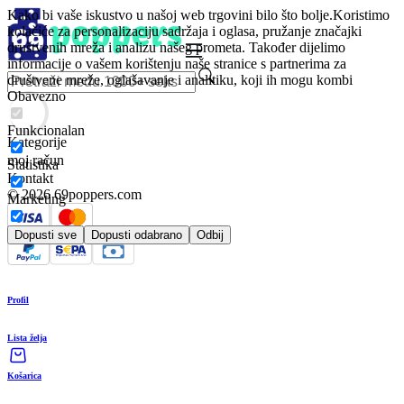
Kako bi vaše iskustvo u našoj web trgovini bilo što bolje.
Koristimo
kolačiće za personalizaciju sadržaja i oglasa, pružanje značajki
društvenih mreža i analizu našeg prometa. Također dijelimo
informacije o vašem korištenju naše stranice s partnerima za
društvene mreže, oglašavanje i analitiku, koji ih mogu kombi
Obavezno
Funkcionalan
Kategorije
moj račun
Statistika
Kontakt
© 2026 69poppers.com
Marketing
Dopusti sve
Dopusti odabrano
Odbij
Profil
Lista želja
Košarica