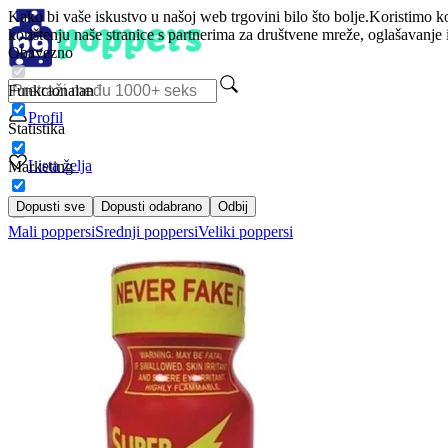
Kako bi vaše iskustvo u našoj web trgovini bilo što bolje.
Koristimo ko
korištenju naše stranice s partnerima za društvene mreže, oglašavanje 
Obavezno
Funkcionalan
Profil
Statistika
Lista želja
Marketing
Dopusti sve
Dopusti odabrano
Odbij
Mali poppersi
Srednji poppersi
Veliki poppersi