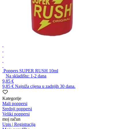
Poppers SUPER RUSH 10ml
Na skladištu:
1-2
dana
9,85 €
9,85 €
Najniža cijena u zadnjih 30 dana.
Kategorije
Mali poppersi
Srednji poppersi
Veliki poppersi
moj račun
Upis | Registracija